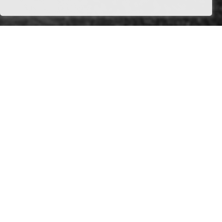
remoteheadz
Hallo du!
Wir sind die
RemoteHeadz
. Eigentlich sind wir eine
ganz normale EB-Bude aber mit einer kleinen
Besonderheit: Unser Hauptaugenmerk liegt auf
Multicam- Produktionen
.
Wenn du also für deine nächste
Produktion Kamera,
Ton
und/ oder
Remotehead-Operator
(Shader) brauchst,
bist du bei uns an der richtigen Adresse. Wir freuen uns
auf eine herrlich fruchtbare Zusammenarbeit.