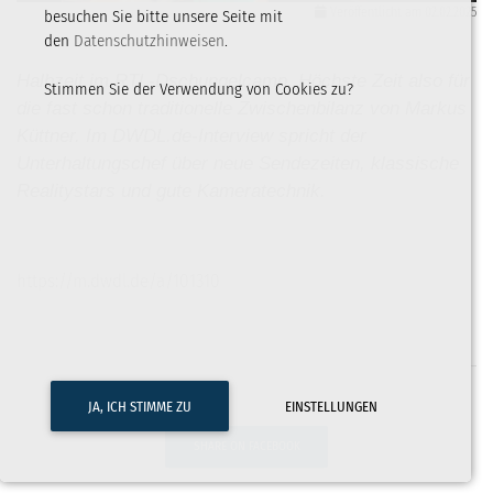
Veröffentlicht am 02.02.2025
besuchen Sie bitte unsere Seite mit
den
Datenschutzhinweisen
.
Halbzeit im RTL-Dschungelcamp. Höchste Zeit also für
Stimmen Sie der Verwendung von Cookies zu?
die fast schon traditionelle Zwischenbilanz von Markus
Küttner. Im DWDL.de-Interview spricht der
Unterhaltungschef über neue Sendezeiten, klassische
Realitystars und gute Kameratechnik.
https://m.dwdl.de/a/101310
JA, ICH STIMME ZU
EINSTELLUNGEN
SHARE ON FACEBOOK