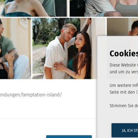
Cookie
Diese Website 
und um zu vers
Um weitere Inf
Seite mit den
sendungen/temptation-island/
Stimmen Sie d
JA, ICH S