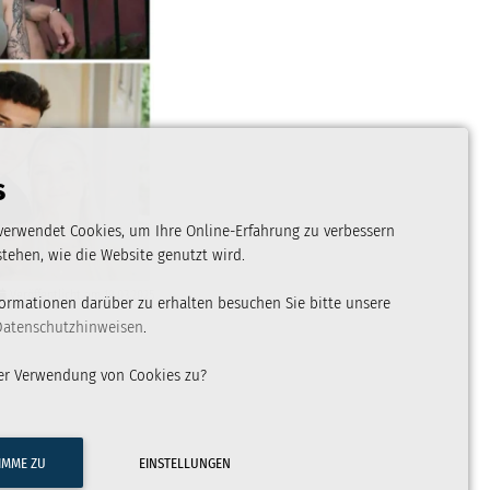
s
verwendet Cookies, um Ihre Online-Erfahrung zu verbessern
tehen, wie die Website genutzt wird.
Veröffentlicht am 19.03.2025
ormationen darüber zu erhalten besuchen Sie bitte unsere
Datenschutzhinweisen
.
er Verwendung von Cookies zu?
TIMME ZU
EINSTELLUNGEN